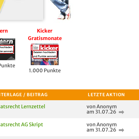
ern
Kicker
5€
Focus gra
Gratismonate
Birkenspanner
Gutschein
Punkte
1.500 Pu
1.000 Punkte
1.000 Punkte
TERLAGE / BEITRAG
LETZTE AKTION
atsrecht Lernzettel
von Anonym
am 31.07.26
atsrecht AG Skript
von Anonym
am 31.07.26