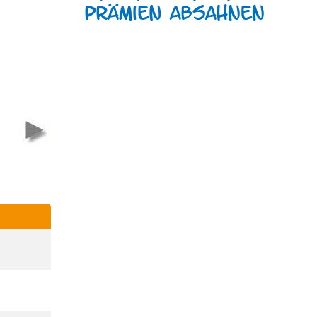
tis
Klett-Buch
sedruck
Buch Stoppt d
Gutschein
Welt, ich will
aussteigen
nkte
2.000 Punkte
2.500 Punkte
2.500 Punkt