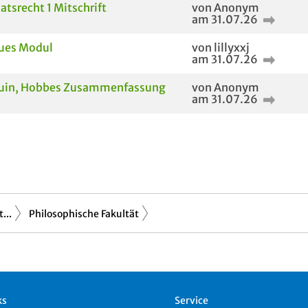
atsrecht 1 Mitschrift
von Anonym
am 31.07.26
ues Modul
von lillyxxj
am 31.07.26
uin, Hobbes Zusammenfassung
von Anonym
am 31.07.26
...
Philosophische Fakultät
ks
Service