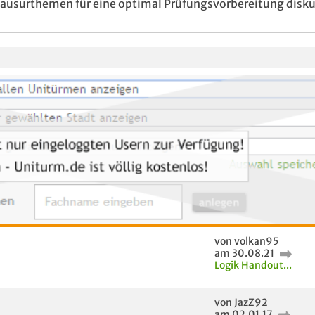
Klausurthemen für eine optimal Prüfungsvorbereitung disku
von volkan95
am 30.08.21
Logik Handout...
von JazZ92
am 02.01.17