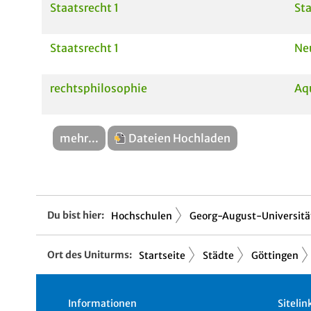
Staatsrecht 1
Sta
Staatsrecht 1
Ne
rechtsphilosophie
Aq
mehr...
Dateien Hochladen
Du bist hier:
Hochschulen
Georg-August-Universität
Ort des Uniturms:
Startseite
Städte
Göttingen
Informationen
Sitelin