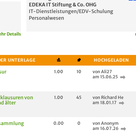
EDEKA IT Stiftung & Co. OHG
IT-Dienstleistungen/EDV-Schulung
Personalwesen
hr Details
DER UNTERLAGE
HOCHGELADEN
sur
1.00
10
von Ali27
am 15.06.25
klausuren von
1.00
45
von Richard He
d älter
am 18.01.17
lsammlung
0.00
0
von Anonym
am 16.07.26