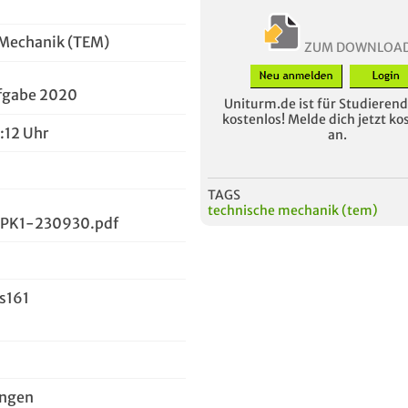
 Mechanik (TEM)
ZUM DOWNLOA
fgabe 2020
Uniturm.de ist für Studierende
kostenlos! Melde dich jetzt ko
:12 Uhr
an.
TAGS
technische mechanik (tem)
PK1-230930.pdf
is161
ungen