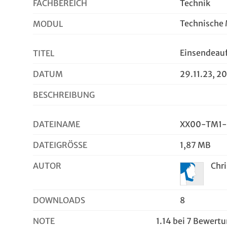
FACHBEREICH
Technik
Technische
MODUL
Einsendeau
TITEL
DATUM
29.11.23, 20
BESCHREIBUNG
DATEINAME
XX00-TM1-
DATEIGRÖSSE
1,87 MB
AUTOR
Chr
DOWNLOADS
8
NOTE
1.14 bei 7 Bewert