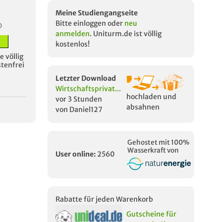
Meine Studiengangseite
Bitte einloggen oder
neu
D
anmelden
. Uniturm.de ist völlig
kostenlos!
 völlig
stenfrei
Letzter Download
Wirtschaftsprivat...
hochladen und
vor 3 Stunden
absahnen
von Daniel127
Gehostet mit 100%
Wasserkraft von
User online:
2560
Rabatte für jeden Warenkorb
Gutscheine für