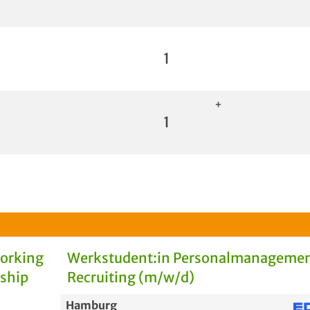
1
+
1
Working
Werkstudent:in Personalmanagemen
rship
Recruiting (m/w/d)
Hamburg