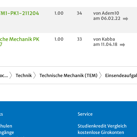
TM1-PK1-211204
1.00
34
von Adem10
am 06.02.22
sche Mechanik PK
1.00
33
von Kabba
7
am 11.04.18
c...
Technik
Technische Mechanik (TEM)
Einsendeaufga
ks
Service
chulen
Studienkredit Vergleich
ngänge
kostenlose Girokonten