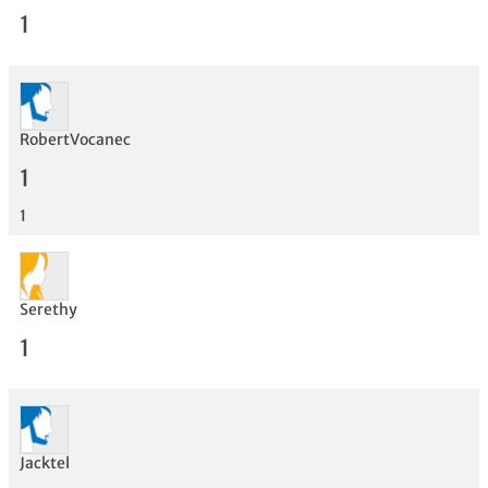
1
RobertVocanec
Bewertung
1
1
Serethy
1
Jacktel