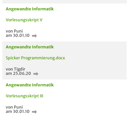
Angewandte Informatik
Vorlesungsskript V
von Puni
am 30.01.10
Angewandte Informatik
Spicker Programmierung.docx
von Tigdir
am 25.06.20
Angewandte Informatik
Vorlesungsskript III
von Puni
am 30.01.10
AUCH IM MODUL
TITEL DER
HOC