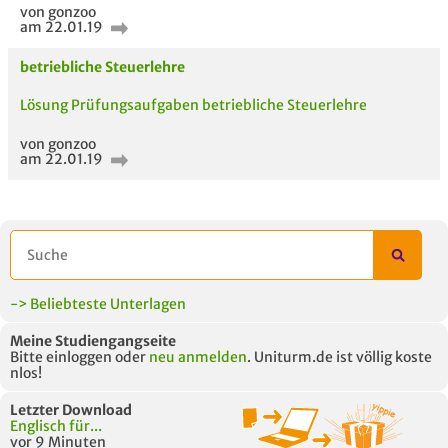
von gonzoo
am 22.01.19
AUCH IM MODUL
TITEL DER
HOC
UNTERLAGE
betriebliche Steuerlehre
Lösung Prüfungsaufgaben betriebliche Steuerlehre
von gonzoo
am 22.01.19
-> Beliebteste Unterlagen
Meine Studiengangseite
Bitte einloggen oder
neu anmelden
. Uniturm.de ist völlig koste
nlos!
Letzter Download
Englisch für...
vor 9 Minuten