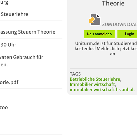
burg
Theorie
 Steuerlehre
ZUM DOWNLOA
ssung Steuern Theorie
Uniturm.de ist für Studierende
:30 Uhr
kostenlos! Melde dich jetzt ko
an.
vaten Gebrauch für
en.
TAGS
Betriebliche Steuerlehre
,
orie.pdf
Immobilienwirtschaft
,
immobilienwirtschaft hs anhalt
zoo