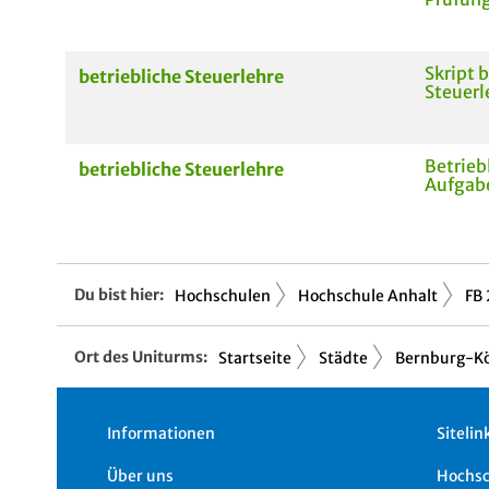
Skript 
betriebliche Steuerlehre
Steuerl
Betrieb
betriebliche Steuerlehre
Aufgab
Du bist hier:
Hochschulen
Hochschule Anhalt
FB 
Ort des Uniturms:
Startseite
Städte
Bernburg-Kö
Informationen
Sitelin
Über uns
Hochs