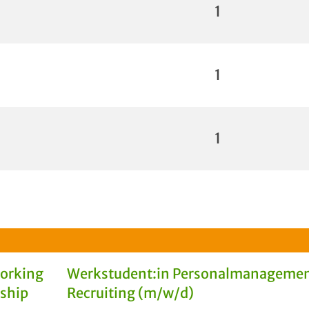
1
1
1
Working
Werkstudent:in Personalmanagemen
rship
Recruiting (m/w/d)