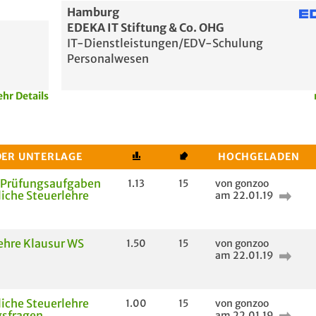
Hamburg
EDEKA IT Stiftung & Co. OHG
IT-Dienstleistungen/EDV-Schulung
Personalwesen
hr Details
DER UNTERLAGE
HOCHGELADEN
 Prüfungsaufgaben
1.13
15
von gonzoo
liche Steuerlehre
am 22.01.19
ehre Klausur WS
1.50
15
von gonzoo
am 22.01.19
liche Steuerlehre
1.00
15
von gonzoo
gsfragen
am 22.01.19