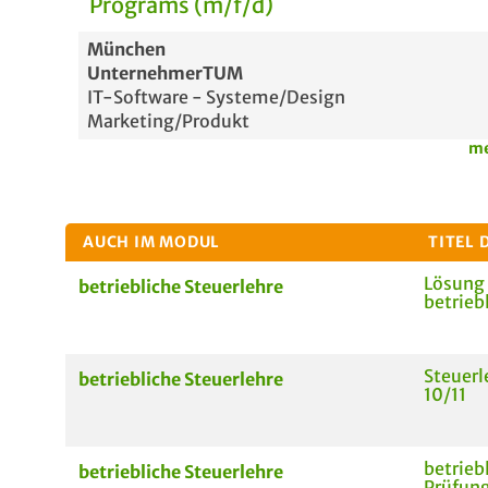
Programs (m/f/d)
München
UnternehmerTUM
IT-Software - Systeme/Design
Marketing/Produkt
me
AUCH IM MODUL
TITEL 
Lösung
betriebliche Steuerlehre
betrieb
Steuerl
betriebliche Steuerlehre
10/11
betrieb
betriebliche Steuerlehre
Prüfun