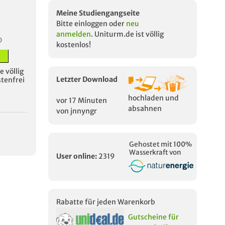
Meine Studiengangseite
Bitte einloggen oder
neu
anmelden
. Uniturm.de ist völlig
D
kostenlos!
 völlig
Letzter Download
stenfrei
hochladen und
vor 17 Minuten
absahnen
von jnnyngr
Gehostet mit 100%
Wasserkraft von
User online:
2319
Rabatte für jeden Warenkorb
Gutscheine für