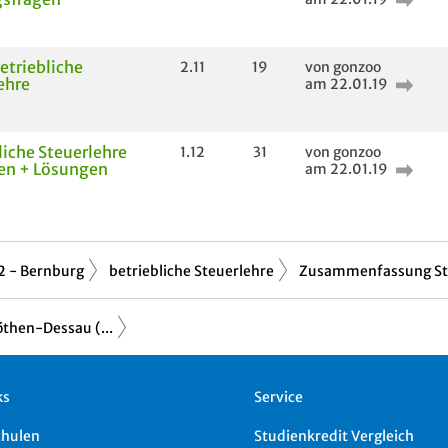
betriebliche
2.11
19
von gonzoo
ehre
am 22.01.19
liche Steuerlehre
1.12
31
von gonzoo
en + Lösungen
am 22.01.19
2 - Bernburg
betriebliche Steuerlehre
Zusammenfassung Ste
then-Dessau (...
ks
Service
chulen
Studienkredit Vergleich