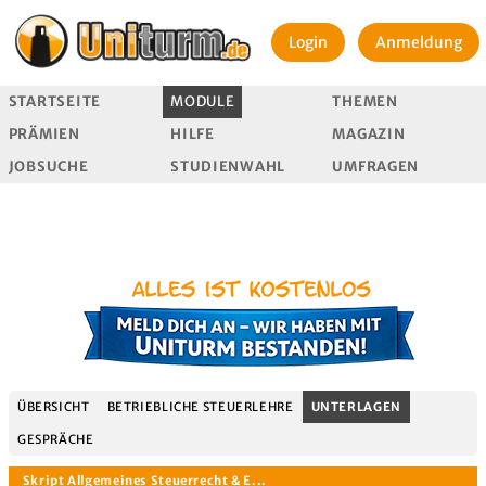
Login
Anmeldung
STARTSEITE
MODULE
THEMEN
PRÄMIEN
HILFE
MAGAZIN
JOBSUCHE
STUDIENWAHL
UMFRAGEN
ÜBERSICHT
BETRIEBLICHE STEUERLEHRE
UNTERLAGEN
GESPRÄCHE