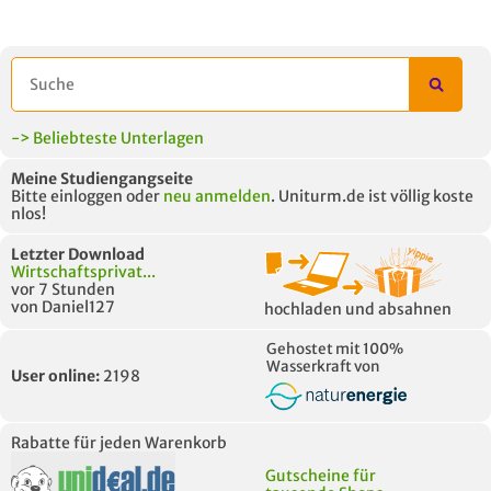
AUCH IM MODUL
TITEL DER
HOC
UNTERLAGE
-> Beliebteste Unterlagen
Meine Studiengangseite
Bitte einloggen oder
neu anmelden
. Uniturm.de ist völlig koste
nlos!
Letzter Download
Wirtschaftsprivat...
vor 7 Stunden
von Daniel127
hochladen und absahnen
Gehostet mit 100%
Wasserkraft von
User online:
2198
Rabatte für jeden Warenkorb
Gutscheine für