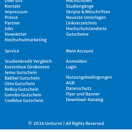
Über uns
Hochschulen
Kontakt
Studiengänge
Impressum
Skripte & Mitschriften
Presse
Neueste Unterlagen
Partner
Linkverzeichnis
Jobs
Hochschulstandorte
Newsletter
Gutscheine
Hochschulmarketing
Service
Mein Account
Studienkredit Vergleich
Anmelden
kostenlose Girokonten
Login
temu Gutschein
Nutzungsbedingungen
Babbel Gutschein
AGB
Otto Gutschein
Datenschutz
ReBuy Gutschein
Flyer und Banner
Gomibo Gutschein
Download-Katalog
Coolblue Gutschein
© 2026 Uniturm | All Rights Reserved