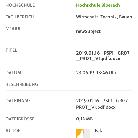
HOCHSCHULE
Hochschule Biberach
FACHBEREICH
Wirtschaft, Technik, Bauen
2019.01.16_PSP1_GR07_PROT_V1.pdf.docx
MODUL
newSubject
TITEL
2019.01.16_PSP1_GR07
_PROT_V1.pdf.docx
DATUM
23.05.19, 18:46 Uhr
BESCHREIBUNG
DATEINAME
2019.01.16_PSP1_GR07_
PROT_V1.pdf.docx
DATEIGRÖSSE
0,14 MB
AUTOR
Isda