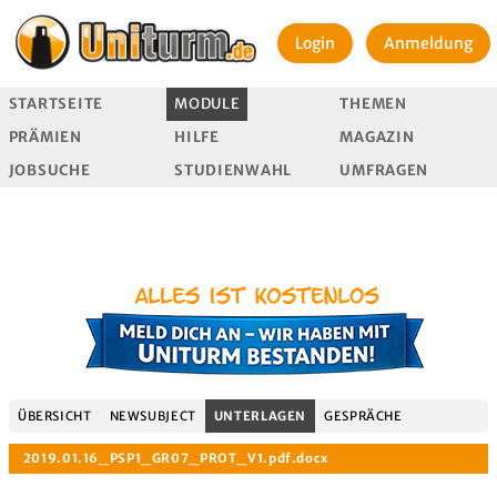
Login
Anmeldung
STARTSEITE
MODULE
THEMEN
PRÄMIEN
HILFE
MAGAZIN
JOBSUCHE
STUDIENWAHL
UMFRAGEN
ÜBERSICHT
NEWSUBJECT
UNTERLAGEN
GESPRÄCHE