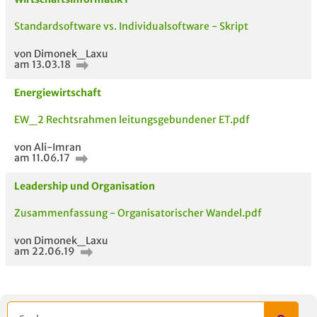
Standardsoftware vs. Individualsoftware - Skript
von Dimonek_Laxu
am 13.03.18
Energiewirtschaft
5 VERWANDTE
TITEL DER
HOC
EW_2 Rechtsrahmen leitungsgebundener ET.pdf
MODULE
UNTERLAGE
von Ali-Imran
am 11.06.17
Leadership und Organisation
Zusammenfassung - Organisatorischer Wandel.pdf
von Dimonek_Laxu
am 22.06.19