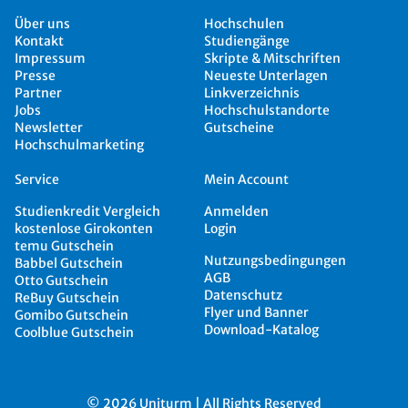
Über uns
Hochschulen
Kontakt
Studiengänge
Impressum
Skripte & Mitschriften
Presse
Neueste Unterlagen
Partner
Linkverzeichnis
Jobs
Hochschulstandorte
Newsletter
Gutscheine
Hochschulmarketing
Service
Mein Account
Studienkredit Vergleich
Anmelden
kostenlose Girokonten
Login
temu Gutschein
Nutzungsbedingungen
Babbel Gutschein
AGB
Otto Gutschein
Datenschutz
ReBuy Gutschein
Flyer und Banner
Gomibo Gutschein
Download-Katalog
Coolblue Gutschein
© 2026 Uniturm | All Rights Reserved