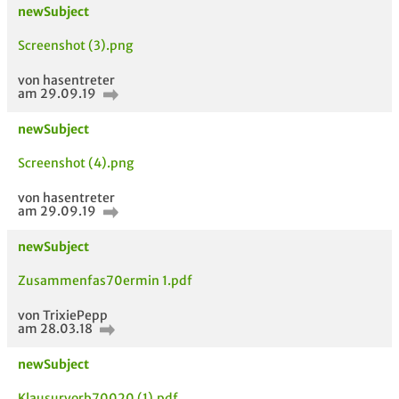
newSubject
Be
Screenshot (3).png
Neues Thema
starten
von hasentreter
am 29.09.19
newSubject
Screenshot (4).png
von hasentreter
am 29.09.19
newSubject
ähnliche Fächer und
Titel der Unterlage
h
Module anderer Unis
Zusammenfas70ermin 1.pdf
von TrixiePepp
am 28.03.18
newSubject
Klausurvorb70020 (1).pdf