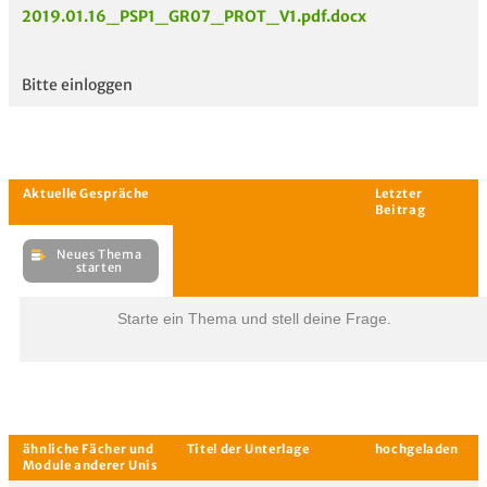
2019.01.16_PSP1_GR07_PROT_V1.pdf.docx
Bitte einloggen
Aktuelle
hoc
Unterlagen
Starte ein Thema und stell deine Frage.
Aktuelle Gespräche
Le