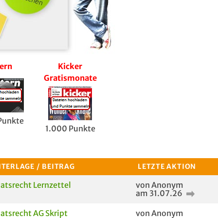
ern
Kicker
5€
Focus gra
Gratismonate
Birkenspanner
Gutschein
Punkte
1.500 Pu
1.000 Punkte
1.000 Punkte
TERLAGE / BEITRAG
LETZTE AKTION
atsrecht Lernzettel
von Anonym
am 31.07.26
atsrecht AG Skript
von Anonym