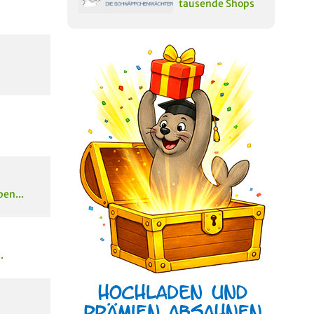
tausende Shops
en...
.