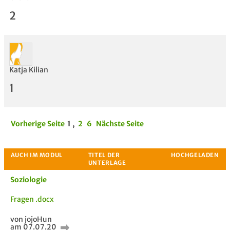
2
Katja Kilian
1
Vorherige Seite
1
,
2
6
Nächste Seite
Soziologie
Fragen .docx
von jojoHun
am 07.07.20