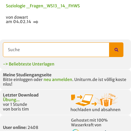
Soziologie _Fragen_WS13_14_FHWS
AUCH IM MODUL
TITEL DER
HOC
von dowart
UNTERLAGE
am 04.02.14
-> Beliebteste Unterlagen
Meine Studiengangseite
Bitte einloggen oder
neu anmelden
. Uniturm.de ist völlig koste
nlos!
Letzter Download
Übung...
vor 1 Stunde
von boris tim
hochladen und absahnen
Gehostet mit 100%
Wasserkraft von
User online:
2408