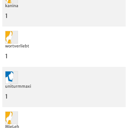
kanina
1
wortverliebt
1
uniturmmaxi
1
Bewertung
MieLeh