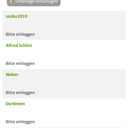
Unterlage hinzufügen
sozku2010
Bitte einloggen
Aktuelle
hoc
Alfred Schütz
Unterlagen
Bitte einloggen
Weber
Bitte einloggen
Durkheim
Bitte einloggen