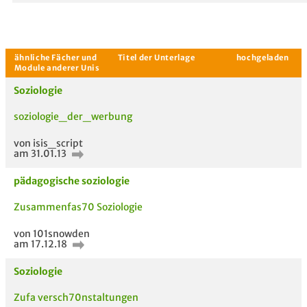
Soziologie
soziologie_der_werbung
von isis_script
am 31.01.13
pädagogische soziologie
Zusammenfas70 Soziologie
von 101snowden
am 17.12.18
Aktuelle Gespräche
Le
Be
Soziologie
Zufa versch70nstaltungen
Neues Thema