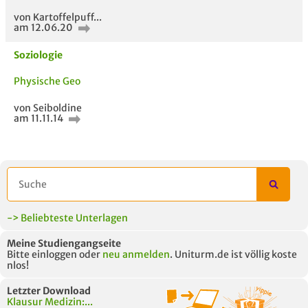
starten
von Kartoffelpuff...
am 12.06.20
Soziologie
Physische Geo
von Seiboldine
am 11.11.14
ähnliche Fächer und
Titel der Unterlage
h
Module anderer Unis
-> Beliebteste Unterlagen
Meine Studiengangseite
Bitte einloggen oder
neu anmelden
. Uniturm.de ist völlig koste
nlos!
Letzter Download
Klausur Medizin:...