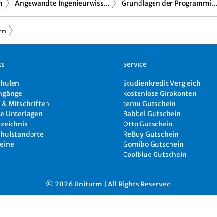
n
Angewandte Ingenieurwiss...
Grundlagen der Programmi..
rn
ks
Service
chulen
Studienkredit Vergleich
ngänge
kostenlose Girokonten
 & Mitschriften
temu Gutschein
e Unterlagen
Babbel Gutschein
rzeichnis
Otto Gutschein
hulstandorte
ReBuy Gutschein
eine
Gomibo Gutschein
Coolblue Gutschein
© 2026 Uniturm | All Rights Reserved