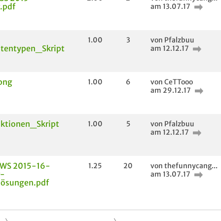
.pdf
am 13.07.17
1.00
3
von Pfalzbuu
atentypen_Skript
am 12.12.17
png
1.00
6
von CeTTooo
am 29.12.17
ktionen_Skript
1.00
5
von Pfalzbuu
am 12.12.17
WS 2015-16-
1.25
20
von thefunnycang...
r-
am 13.07.17
lösungen.pdf