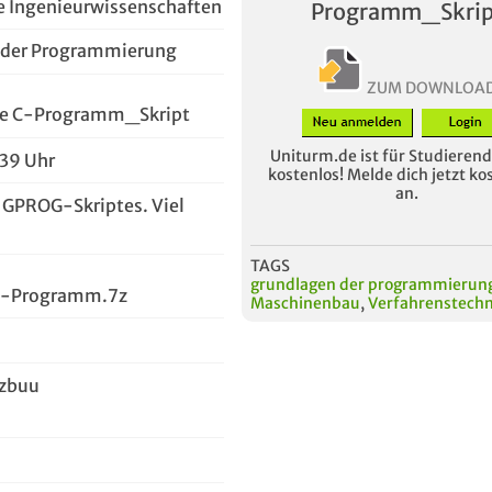
 Ingenieurwissenschaften
Programm_Skrip
 der Programmierung
ZUM DOWNLOA
te C-Programm_Skript
Uniturm.de ist für Studierende
:39 Uhr
kostenlos! Melde dich jetzt ko
an.
s GPROG-Skriptes. Viel
TAGS
grundlagen der programmierun
 C-Programm.7z
Maschinenbau
,
Verfahrenstechn
lzbuu