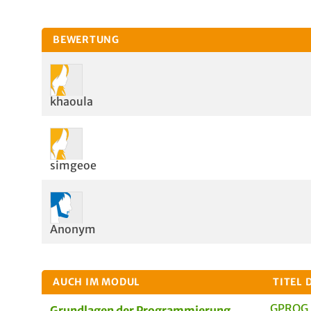
BEWERTUNG
khaoula
simgeoe
Anonym
AUCH IM MODUL
TITEL 
GPROG 
Grundlagen der Programmierung