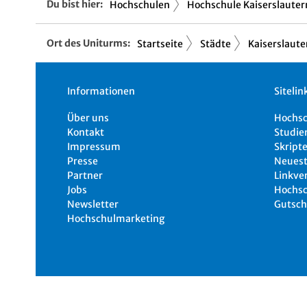
Du bist hier:
Hochschulen
Hochschule Kaiserslauter
Ort des Uniturms:
Startseite
Städte
Kaiserslaute
Informationen
Sitelin
Über uns
Hochs
Kontakt
Studie
Impressum
Skripte
Presse
Neuest
Partner
Linkve
Jobs
Hochsc
Newsletter
Gutsch
Hochschulmarketing