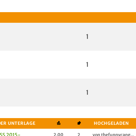
1
1
1
DER UNTERLAGE
HOCHGELADEN
SS 2015-
2.00
2
von thefunnycang...