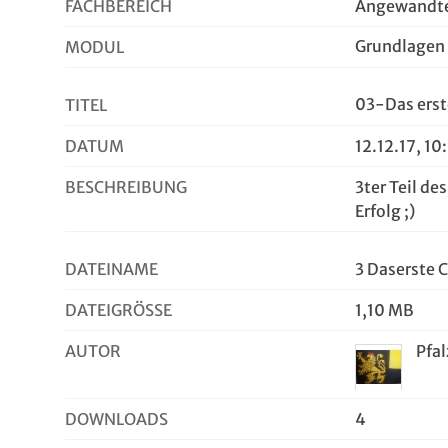
FACHBEREICH
Angewandte
Grundlagen
MODUL
03-Das ers
TITEL
DATUM
12.12.17, 10
BESCHREIBUNG
3ter Teil de
Erfolg ;)
DATEINAME
3 Daserste
DATEIGRÖSSE
1,10 MB
AUTOR
Pfa
DOWNLOADS
4