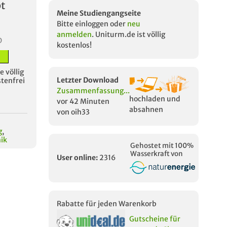
t
Meine Studiengangseite
Bitte einloggen oder
neu
anmelden
. Uniturm.de ist völlig
D
kostenlos!
 völlig
Letzter Download
stenfrei
Zusammenfassung...
hochladen und
vor 42 Minuten
absahnen
von oih33
g
,
ik
Gehostet mit 100%
Wasserkraft von
User online:
2316
Rabatte für jeden Warenkorb
Gutscheine für