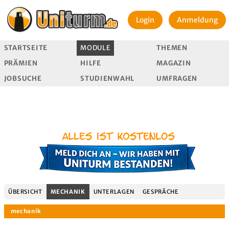
Login
Anmeldung
STARTSEITE
MODULE
THEMEN
PRÄMIEN
HILFE
MAGAZIN
JOBSUCHE
STUDIENWAHL
UMFRAGEN
ÜBERSICHT
MECHANIK
UNTERLAGEN
GESPRÄCHE