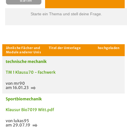
Starte ein Thema und stell deine Frage.
technische mechanik
Aktuelle Gespräche
Le
TM 1 Klausu70 - Fachwerk
Be
von mr90
am 16.01.23
Neues Thema
starten
Sportbiomechanik
Klausur Bio7019 Witt.pdf
von lukas95
am 29.07.19