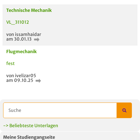
Technische Mechanik
VL_311012
ähnliche Fächer und
Titel der Unterlage
h
von issamhaidar
Module anderer Unis
am 30.01.13
Flugmechanik
fest
von ivelizar05
am 09.10.25
-> Beliebteste Unterlagen
Meine Studiengangseite