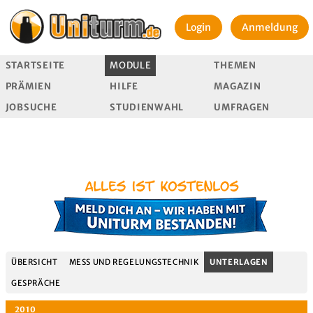
Login
Anmeldung
STARTSEITE
MODULE
THEMEN
PRÄMIEN
HILFE
MAGAZIN
JOBSUCHE
STUDIENWAHL
UMFRAGEN
ÜBERSICHT
MESS UND REGELUNGSTECHNIK
UNTERLAGEN
GESPRÄCHE