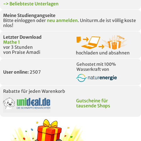
-> Beliebteste Unterlagen
Meine Studiengangseite
Bitte einloggen oder
neu anmelden
. Uniturm.de ist völlig koste
nlos!
Letzter Download
Mathe 1
vor 3 Stunden
von Praise Amadi
hochladen und absahnen
Gehostet mit 100%
Wasserkraft von
User online:
2507
Rabatte für jeden Warenkorb
Gutscheine für
tausende Shops