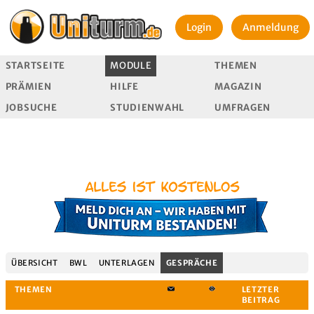
Login
Anmeldung
STARTSEITE
MODULE
THEMEN
PRÄMIEN
HILFE
MAGAZIN
JOBSUCHE
STUDIENWAHL
UMFRAGEN
ÜBERSICHT
BWL
UNTERLAGEN
GESPRÄCHE