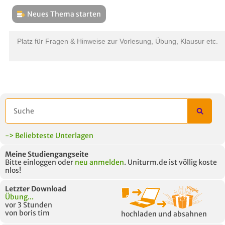
Neues Thema starten
THEMEN
L
Platz für Fragen & Hinweise zur Vorlesung, Übung, Klausur etc.
B
-> Beliebteste Unterlagen
Meine Studiengangseite
Bitte einloggen oder
neu anmelden
. Uniturm.de ist völlig koste
nlos!
Letzter Download
Übung...
vor 3 Stunden
von boris tim
hochladen und absahnen