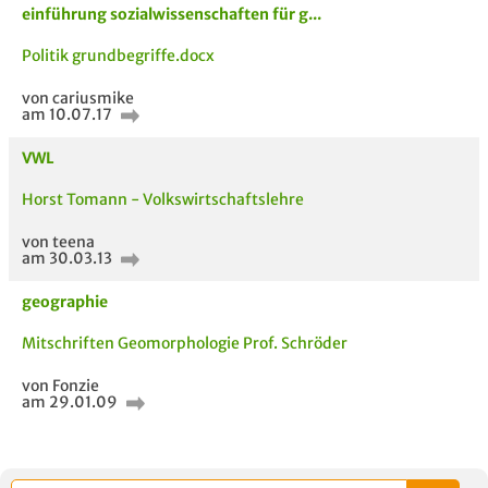
einführung sozialwissenschaften für g...
Politik grundbegriffe.docx
von cariusmike
am 10.07.17
VWL
Horst Tomann - Volkswirtschaftslehre
von teena
am 30.03.13
geographie
Mitschriften Geomorphologie Prof. Schröder
von Fonzie
am 29.01.09
5 VERWANDTE
TITEL DER
HOC
MODULE
UNTERLAGE