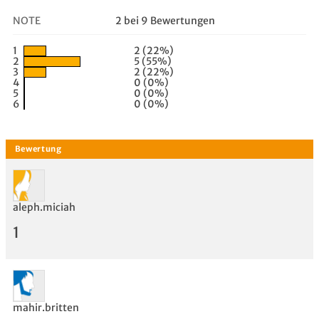
NOTE
2 bei 9 Bewertungen
1
2 (22%)
2
5 (55%)
3
2 (22%)
4
0 (0%)
5
0 (0%)
6
0 (0%)
aleph.miciah
1
mahir.britten