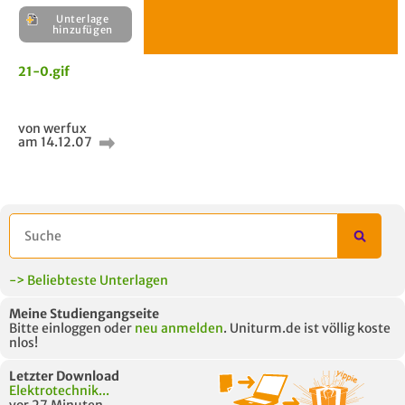
Unterlage
H
21-0.gif
E
Unterlage
von werfux
hinzufügen
am 14.12.07
-> Beliebteste Unterlagen
Meine Studiengangseite
Bitte einloggen oder
neu anmelden
. Uniturm.de ist völlig koste
nlos!
Letzter Download
Elektrotechnik...