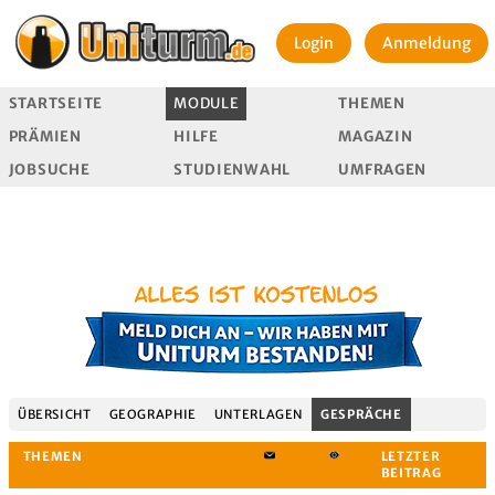
Login
Anmeldung
STARTSEITE
MODULE
THEMEN
PRÄMIEN
HILFE
MAGAZIN
JOBSUCHE
STUDIENWAHL
UMFRAGEN
ÜBERSICHT
GEOGRAPHIE
UNTERLAGEN
GESPRÄCHE