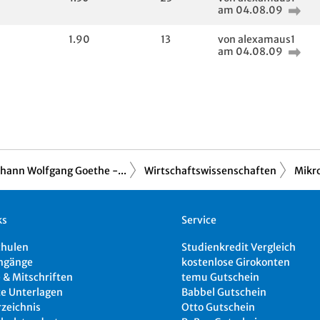
am 04.08.09
1.90
13
von alexamaus1
am 04.08.09
ohann Wolfgang Goethe -...
Wirtschaftswissenschaften
Mikr
ks
Service
chulen
Studienkredit Vergleich
ngänge
kostenlose Girokonten
 & Mitschriften
temu Gutschein
e Unterlagen
Babbel Gutschein
rzeichnis
Otto Gutschein