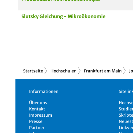
Slutsky Gleichung - Mikroökonomie
Startseite
Hochschulen
Frankfurt am Main
J
Informationen
Sitelin
Über uns
Hochs
Kontakt
Studie
Impressum
Skripte
Presse
Neuest
Partner
Linkve