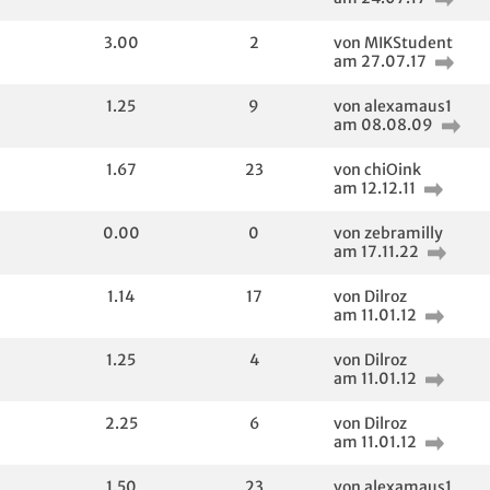
3.00
2
von MIKStudent
am 27.07.17
1.25
9
von alexamaus1
am 08.08.09
1.67
23
von chiOink
am 12.12.11
0.00
0
von zebramilly
am 17.11.22
1.14
17
von Dilroz
am 11.01.12
1.25
4
von Dilroz
am 11.01.12
2.25
6
von Dilroz
am 11.01.12
1.50
23
von alexamaus1