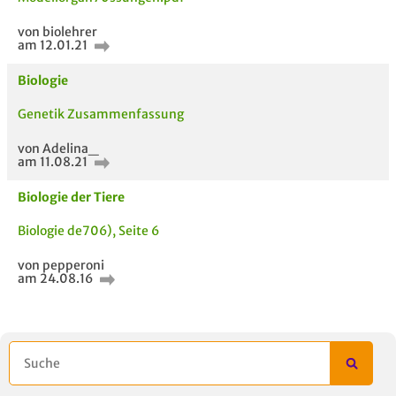
von biolehrer
am 12.01.21
Biologie
Genetik Zusammenfassung
von Adelina_
ähnliche Fächer und
Titel der Unterlage
h
am 11.08.21
Module anderer Unis
Biologie der Tiere
Biologie de706), Seite 6
von pepperoni
am 24.08.16