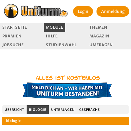
Login
Anmeldung
STARTSEITE
MODULE
THEMEN
PRÄMIEN
HILFE
MAGAZIN
JOBSUCHE
STUDIENWAHL
UMFRAGEN
ÜBERSICHT
BIOLOGIE
UNTERLAGEN
GESPRÄCHE