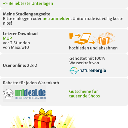
-> Beliebteste Unterlagen
Meine Studiengangseite
Bitte einloggen oder
neu anmelden
. Uniturm.de ist völlig koste
nlos!
Letzter Download
MUP
vor 2 Stunden
von Maxi.w10
hochladen und absahnen
Gehostet mit 100%
Wasserkraft von
User online:
2262
Rabatte für jeden Warenkorb
Gutscheine für
tausende Shops