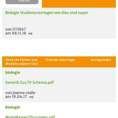
Biologie Studienunterlagen wie dies sind super
von i113867
am 08.11.18
Aktuelle Gespräche
Le
Be
biologie
Genetik Zus70 Schema.pdf
Neues Thema
starten
von joanne.vialle
am 19.04.17
biologie
Modellorgan70ssungen.pdf