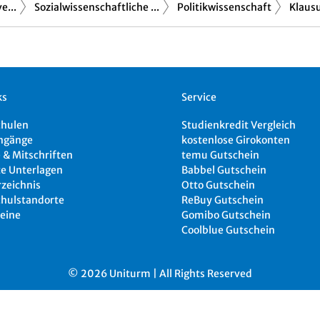
e...
Sozialwissenschaftliche ...
Politikwissenschaft
Klausu
ks
Service
chulen
Studienkredit Vergleich
ngänge
kostenlose Girokonten
 & Mitschriften
temu Gutschein
e Unterlagen
Babbel Gutschein
rzeichnis
Otto Gutschein
hulstandorte
ReBuy Gutschein
eine
Gomibo Gutschein
Coolblue Gutschein
© 2026 Uniturm | All Rights Reserved