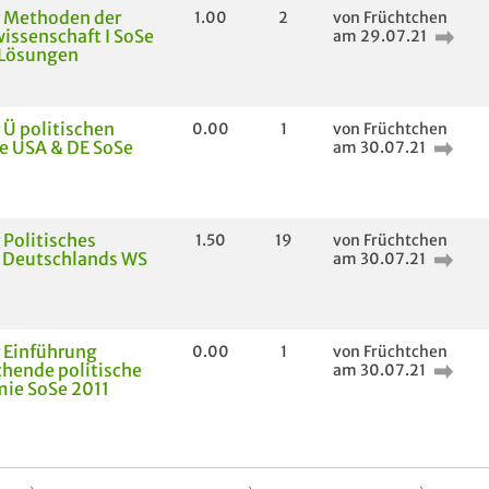
r Methoden der
1.00
2
von Früchtchen
wissenschaft I SoSe
am 29.07.21
 Lösungen
 Ü politischen
0.00
1
von Früchtchen
e USA & DE SoSe
am 30.07.21
 Politisches
1.50
19
von Früchtchen
 Deutschlands WS
am 30.07.21
 Einführung
0.00
1
von Früchtchen
chende politische
am 30.07.21
ie SoSe 2011