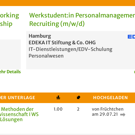
Working
Werkstudent:in Personalmanagemen
rship
Recruiting (m/w/d)
Hamburg
EDEKA IT Stiftung & Co. OHG
IT-Dienstleistungen/EDV-Schulung
Personalwesen
hr Details
DER UNTERLAGE
HOCHGELADEN
r Methoden der
1.00
2
von Früchtchen
wissenschaft I WS
am 29.07.21
 Lösungen