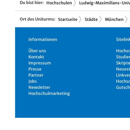
Du bist hier:
Hochschulen
Ludwig-Maximilians-Univ
Ort des Uniturms:
Startseite
Städte
München
Informationen
Sitelin
Über uns
Hochs
Kontakt
Studie
Impressum
Skripte
Presse
Neuest
Partner
Linkve
Jobs
Hochsc
Newsletter
Gutsch
Hochschulmarketing