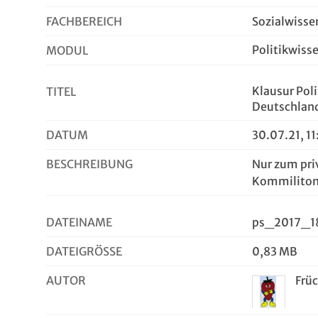
FACHBEREICH
Sozialwisse
Politikwiss
MODUL
Klausur Pol
TITEL
Deutschlan
DATUM
30.07.21, 11
BESCHREIBUNG
Nur zum pri
Kommiliton
DATEINAME
ps_2017_1
DATEIGRÖSSE
0,83 MB
AUTOR
Frü