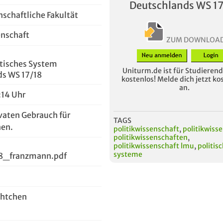
Deutschlands WS 1
nschaftliche Fakultät
enschaft
ZUM DOWNLOA
itisches System
Uniturm.de ist für Studierende
ds WS 17/18
kostenlos! Melde dich jetzt ko
an.
:14 Uhr
vaten Gebrauch für
TAGS
en.
politikwissenschaft
,
politikwiss
politikwissenschaften
,
politikwissenschaft lmu
,
politis
systeme
8_franzmann.pdf
chtchen