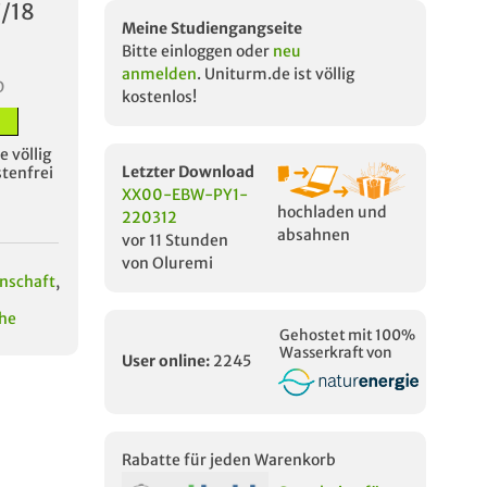
7/18
Meine Studiengangseite
Bitte einloggen oder
neu
anmelden
. Uniturm.de ist völlig
D
kostenlos!
 völlig
Letzter Download
stenfrei
XX00-EBW-PY1-
hochladen und
220312
absahnen
vor 11 Stunden
von Oluremi
enschaft
,
che
Gehostet mit 100%
Wasserkraft von
User online:
2245
Rabatte für jeden Warenkorb