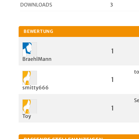
DOWNLOADS
3
BEWERTUNG
1
BraehlMann
to
1
smitty666
Se
1
Toy