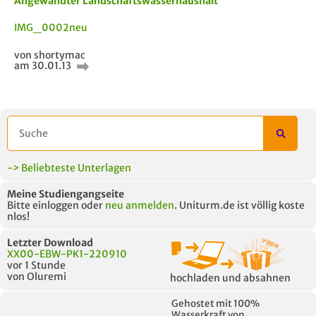
Angewandter Landschaftswasserhaushalt
IMG_0002neu
von shortymac
am 30.01.13
-> Beliebteste Unterlagen
Meine Studiengangseite
Bitte einloggen oder
neu anmelden
. Uniturm.de ist völlig koste
nlos!
Letzter Download
XX00-EBW-PK1-220910
vor 1 Stunde
von Oluremi
hochladen und absahnen
Gehostet mit 100%
Wasserkraft von