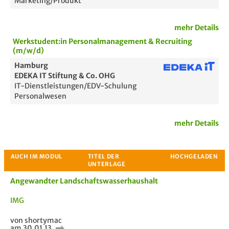
Marketing/Produkt
Bewertung
mehr Details
Werkstudent:in Personalmanagement & Recruiting
(m/w/d)
Hamburg
EDEKA IT Stiftung & Co. OHG
IT-Dienstleistungen/EDV-Schulung
Personalwesen
mehr Details
Passende Stellenanzeigen
Angewandter Landschaftswasserhaushalt
IMG
von shortymac
am 30.01.13