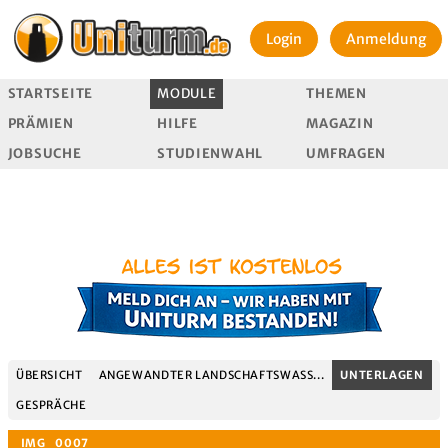
Login
Anmeldung
STARTSEITE
MODULE
THEMEN
PRÄMIEN
HILFE
MAGAZIN
JOBSUCHE
STUDIENWAHL
UMFRAGEN
ÜBERSICHT
ANGEWANDTER LANDSCHAFTSWASS...
UNTERLAGEN
GESPRÄCHE