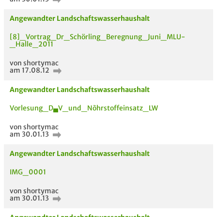
Angewandter Landschaftswasserhaushalt
[8]_Vortrag_Dr_Schörling_Beregnung_Juni_MLU-
_Halle_2011
von shortymac
am 17.08.12
Angewandter Landschaftswasserhaushalt
Vorlesung_D▄V_und_Nõhrstoffeinsatz_LW
von shortymac
am 30.01.13
Angewandter Landschaftswasserhaushalt
IMG_0001
AUCH IM MODUL
TITEL DER
HOC
von shortymac
UNTERLAGE
am 30.01.13