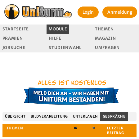
Login
Anmeldung
STARTSEITE
MODULE
THEMEN
PRÄMIEN
HILFE
MAGAZIN
JOBSUCHE
STUDIENWAHL
UMFRAGEN
ÜBERSICHT
BILDVERARBEITUNG
UNTERLAGEN
GESPRÄCHE