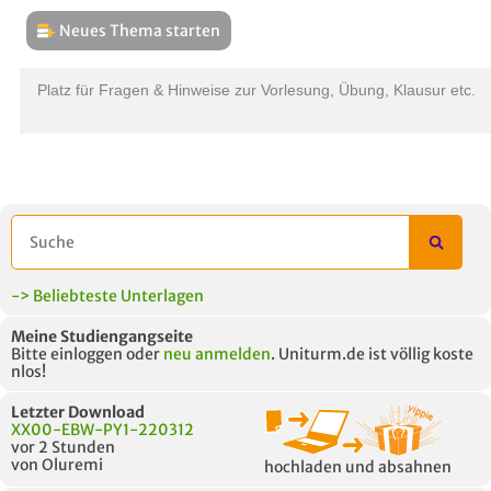
Neues Thema starten
THEMEN
L
Platz für Fragen & Hinweise zur Vorlesung, Übung, Klausur etc.
B
-> Beliebteste Unterlagen
Meine Studiengangseite
Bitte einloggen oder
neu anmelden
. Uniturm.de ist völlig koste
nlos!
Letzter Download
XX00-EBW-PY1-220312
vor 2 Stunden
von Oluremi
hochladen und absahnen