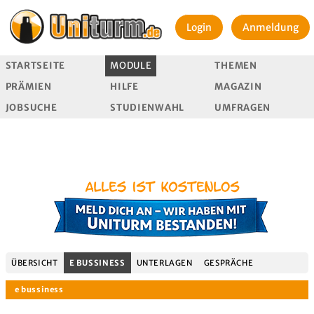
Login
Anmeldung
STARTSEITE
MODULE
THEMEN
PRÄMIEN
HILFE
MAGAZIN
JOBSUCHE
STUDIENWAHL
UMFRAGEN
ÜBERSICHT
E BUSSINESS
UNTERLAGEN
GESPRÄCHE