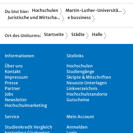
Hochschulen
Martin-Luther-Universitä...
Du bist hier:
Juristische und Wirtscha...
e bussiness
Startseite
Städte
Halle
Ort des Uniturms:
Informationen
Sitelinks
Über uns
Hochschulen
Kontakt
Studiengänge
Impressum
Skripte & Mitschriften
Presse
Neueste Unterlagen
Partner
Linkverzeichnis
Jobs
Hochschulstandorte
Newsletter
Gutscheine
Hochschulmarketing
Service
Mein Account
Studienkredit Vergleich
Anmelden
kostenlose Girokonten
Login