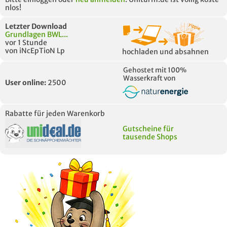
nlos!
ähnliche Fächer und
Titel der Unterlage
h
Module anderer Unis
Letzter Download
Grundlagen BWL...
vor 1 Stunde
von iNcEpTioN Lp
hochladen und absahnen
Gehostet mit 100%
Wasserkraft von
User online:
2500
Rabatte für jeden Warenkorb
Gutscheine für
tausende Shops