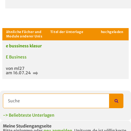
e bussiness klasur
Aktuelle Gespräche
Le
E Business
Be
von ml27
Neues Thema
am 16.07.24
starten
-> Beliebteste Unterlagen
Meine Studiengangseite
Bitte einloggen oder
neu anmelden
. Uniturm.de ist völlig koste