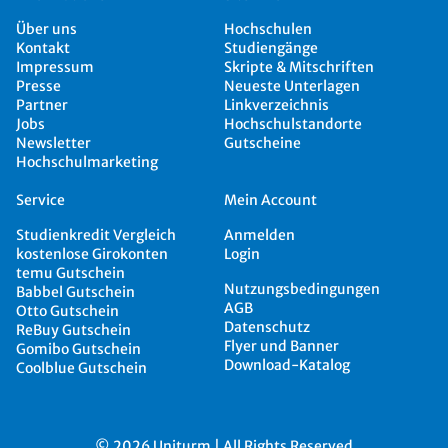
Über uns
Hochschulen
Kontakt
Studiengänge
Impressum
Skripte & Mitschriften
Presse
Neueste Unterlagen
Partner
Linkverzeichnis
Jobs
Hochschulstandorte
Newsletter
Gutscheine
Hochschulmarketing
Service
Mein Account
Studienkredit Vergleich
Anmelden
kostenlose Girokonten
Login
temu Gutschein
Nutzungsbedingungen
Babbel Gutschein
AGB
Otto Gutschein
Datenschutz
ReBuy Gutschein
Flyer und Banner
Gomibo Gutschein
Download-Katalog
Coolblue Gutschein
© 2026 Uniturm | All Rights Reserved