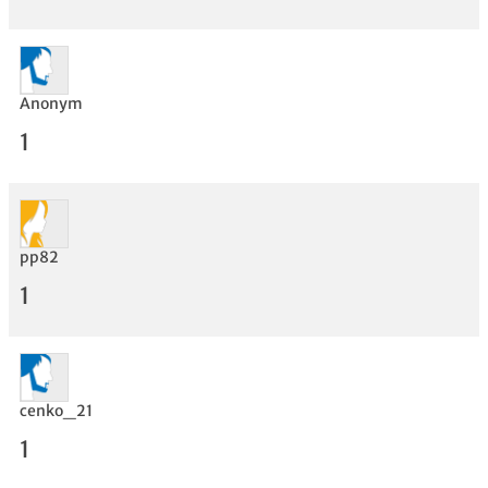
Anonym
1
pp82
1
Bewertung
cenko_21
1