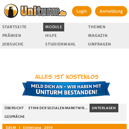
Login
Anmeldung
STARTSEITE
MODULE
THEMEN
PRÄMIEN
HILFE
MAGAZIN
JOBSUCHE
STUDIENWAHL
UMFRAGEN
ÜBERSICHT
ETHIK DER SOZIALEN MARKTWIR...
UNTERLAGEN
GESPRÄCHE