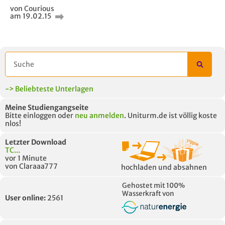
von Courious
am 19.02.15
AUCH IM MODUL
TITEL DER
HOC
UNTERLAGE
-> Beliebteste Unterlagen
Meine Studiengangseite
Bitte einloggen oder
neu anmelden
. Uniturm.de ist völlig koste
nlos!
Letzter Download
TC...
vor 1 Minute
von Claraaa777
hochladen und absahnen
Gehostet mit 100%
Wasserkraft von
User online:
2561