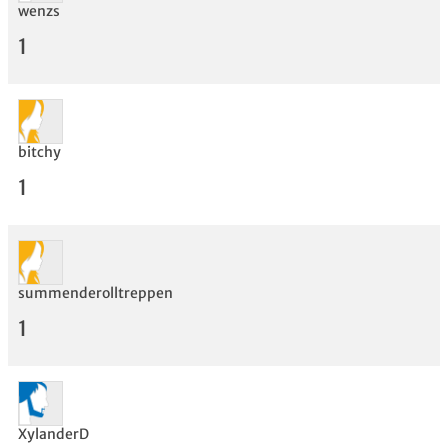
wenzs
1
bitchy
1
summenderolltreppen
1
Bewertung
XylanderD