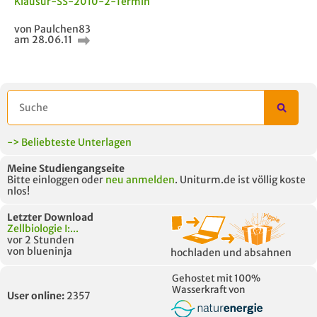
Klausur-SS-2010-2-Termin
von Paulchen83
am 28.06.11
AUCH IM MODUL
TITEL DER
HOC
UNTERLAGE
-> Beliebteste Unterlagen
Meine Studiengangseite
Bitte einloggen oder
neu anmelden
. Uniturm.de ist völlig koste
nlos!
Letzter Download
Zellbiologie I:...
vor 2 Stunden
von blueninja
hochladen und absahnen
Gehostet mit 100%
Wasserkraft von
User online:
2357