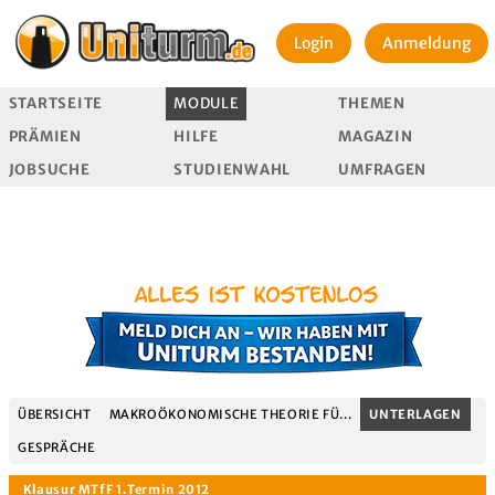
Login
Anmeldung
STARTSEITE
MODULE
THEMEN
PRÄMIEN
HILFE
MAGAZIN
JOBSUCHE
STUDIENWAHL
UMFRAGEN
ÜBERSICHT
MAKROÖKONOMISCHE THEORIE FÜ...
UNTERLAGEN
GESPRÄCHE