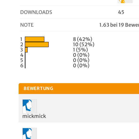
DOWNLOADS
45
NOTE
1.63 bei 19 Bew
1
8 (42%)
2
10 (52%)
3
1 (5%)
4
0 (0%)
5
0 (0%)
6
0 (0%)
BEWERTUNG
mickmick