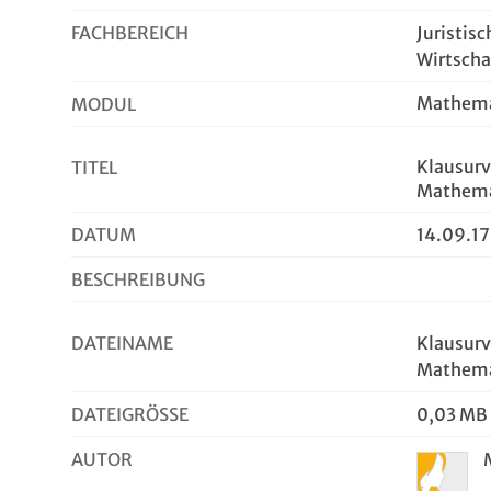
FACHBEREICH
Juristis
Wirtscha
Mathema
MODUL
Klausurv
TITEL
Mathema
DATUM
14.09.17
BESCHREIBUNG
DATEINAME
Klausurv
Mathema
DATEIGRÖSSE
0,03 MB
AUTOR