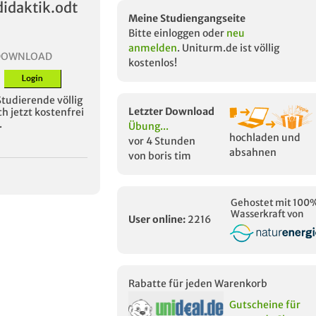
idaktik.odt
Meine Studiengangseite
Bitte einloggen oder
neu
anmelden
. Uniturm.de ist völlig
DOWNLOAD
kostenlos!
Studierende völlig
Letzter Download
h jetzt kostenfrei
.
Übung...
hochladen und
vor 4 Stunden
absahnen
von boris tim
Gehostet mit 100
Wasserkraft von
User online:
2216
Rabatte für jeden Warenkorb
Gutscheine für