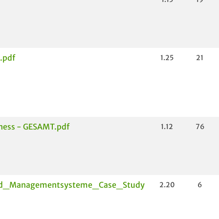
.pdf
1.25
21
ness - GESAMT.pdf
1.12
76
d_Managementsysteme_Case_Study
2.20
6