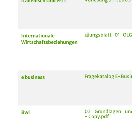
Italienisch Unicert I
躡ungsblatt-01-OLG
Internationale
Wirtschaftsbeziehungen
Fragekatalog E-Busi
e business
02_Grundlagen_un
Bwl
- Copy.pdf