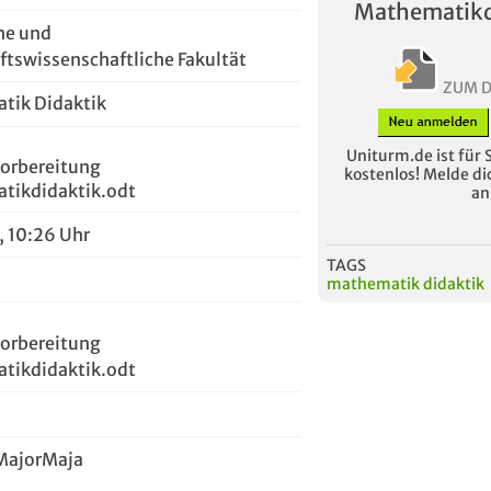
Mathematikd
che und
ftswissenschaftliche Fakultät
ZUM 
tik Didaktik
Uniturm.de ist für 
orbereitung
kostenlos! Melde dic
tikdidaktik.odt
an
, 10:26 Uhr
TAGS
mathematik didaktik
orbereitung
tikdidaktik.odt
MajorMaja