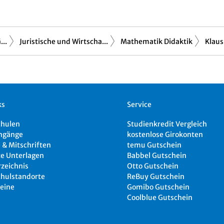
..
Juristische und Wirtscha...
Mathematik Didaktik
Klaus
ks
Service
chulen
Studienkredit Vergleich
ngänge
kostenlose Girokonten
 & Mitschriften
temu Gutschein
e Unterlagen
Babbel Gutschein
rzeichnis
Otto Gutschein
hulstandorte
ReBuy Gutschein
eine
Gomibo Gutschein
Coolblue Gutschein