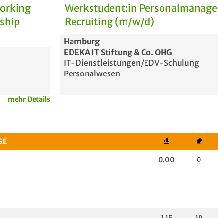
Working
Werkstudent:in Personalmanag
rship
Recruiting (m/w/d)
Hamburg
EDEKA IT Stiftung & Co. OHG
IT-Dienstleistungen/EDV-Schulung
Personalwesen
mehr Details
GE
0.00
0
1.15
19