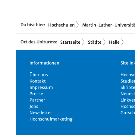
Du bist hier:
Hochschulen
Martin-Luther-Universitä.
Ort des Uniturms:
Startseite
Städte
Halle
Informationen
Sitelin
Über uns
Hochs
Kontakt
Studie
Impressum
Skripte
Presse
Neuest
Partner
Linkve
Jobs
Hochsc
Newsletter
Gutsch
Hochschulmarketing