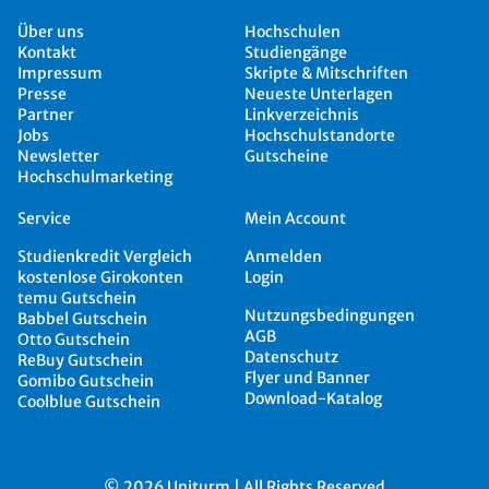
Über uns
Hochschulen
Kontakt
Studiengänge
Impressum
Skripte & Mitschriften
Presse
Neueste Unterlagen
Partner
Linkverzeichnis
Jobs
Hochschulstandorte
Newsletter
Gutscheine
Hochschulmarketing
Service
Mein Account
Studienkredit Vergleich
Anmelden
kostenlose Girokonten
Login
temu Gutschein
Nutzungsbedingungen
Babbel Gutschein
AGB
Otto Gutschein
Datenschutz
ReBuy Gutschein
Flyer und Banner
Gomibo Gutschein
Download-Katalog
Coolblue Gutschein
© 2026 Uniturm | All Rights Reserved