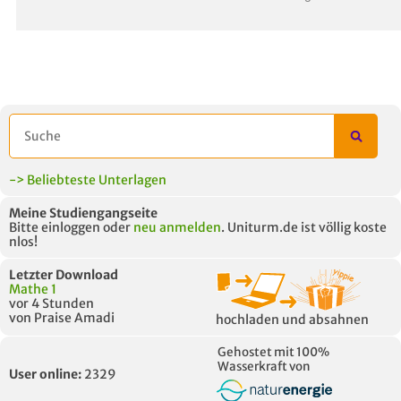
-> Beliebteste Unterlagen
Meine Studiengangseite
Bitte einloggen oder
neu anmelden
. Uniturm.de ist völlig koste
nlos!
Letzter Download
Mathe 1
vor 4 Stunden
von Praise Amadi
hochladen und absahnen
Gehostet mit 100%
Aktuelle Gespräche
Le
Wasserkraft von
User online:
2329
Be