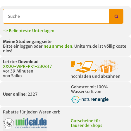
AUCH IM MODUL
TITEL DER
HOC
UNTERLAGE
-> Beliebteste Unterlagen
Meine Studiengangseite
Bitte einloggen oder
neu anmelden
. Uniturm.de ist völlig koste
nlos!
Letzter Download
XX00-WPR-PK1-230617
vor 39 Minuten
von Salko
hochladen und absahnen
Gehostet mit 100%
Wasserkraft von
User online:
2327
Rabatte für jeden Warenkorb
Gutscheine für
tausende Shops