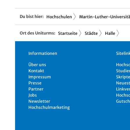
Du bist hier:
Hochschulen
Martin-Luther-Universitä.
Ort des Uniturms:
Startseite
Städte
Halle
Informationen
Sitelin
Über uns
Hochs
Kontakt
Studie
Impressum
Skripte
Presse
Neuest
Partner
Linkve
Jobs
Hochsc
Newsletter
Gutsch
Hochschulmarketing