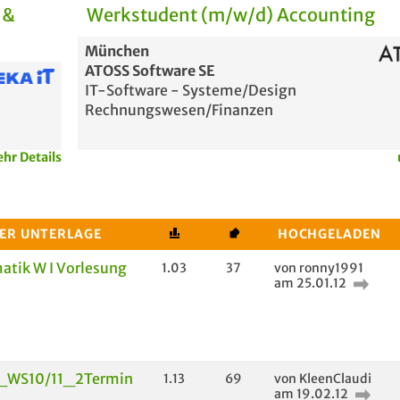
 &
Werkstudent (m/w/d) Accounting
München
ATOSS Software SE
IT-Software - Systeme/Design
Rechnungswesen/Finanzen
hr Details
DER UNTERLAGE
HOCHGELADEN
tik W I Vorlesung
1.03
37
von ronny1991
am 25.01.12
_WS10/11_2Termin
1.13
69
von KleenClaudi
am 19.02.12