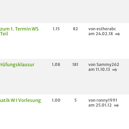
 zum 1. Termin WS
1.15
82
von estherabc
 Teil
am 24.02.18
Prüfungsklausur
1.08
181
von Sammy262
am 11.10.13
tik W I Vorlesung
1.00
5
von ronny1991
am 25.01.12