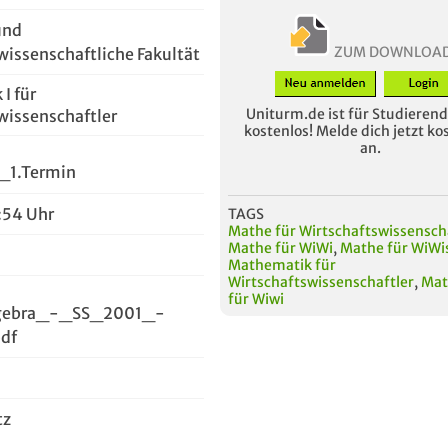
und
ZUM DOWNLOA
wissenschaftliche Fakultät
I für
Uniturm.de ist für Studierende
wissenschaftler
kostenlos! Melde dich jetzt ko
an.
_1.Termin
3:54 Uhr
TAGS
Mathe für Wirtschaftswissensch
Mathe für WiWi
,
Mathe für WiWi
Mathematik für
Wirtschaftswissenschaftler
,
Mat
für Wiwi
lgebra_-_SS_2001_-
pdf
tz