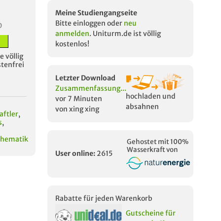
Meine Studiengangseite
Bitte einloggen oder
neu
D
anmelden
. Uniturm.de ist völlig
kostenlos!
 völlig
stenfrei
Letzter Download
Zusammenfassung...
hochladen und
vor 7 Minuten
absahnen
von xing xing
aftler
,
s
,
hematik
Gehostet mit 100%
Wasserkraft von
User online:
2615
Rabatte für jeden Warenkorb
Gutscheine für