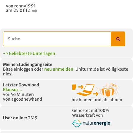
von ronny1991
am 25.01.12
AUCH IM MODUL
TITEL DER
HOC
UNTERLAGE
-> Beliebteste Unterlagen
Meine Studiengangseite
Bitte einloggen oder
neu anmelden
. Uniturm.de ist völlig koste
nlos!
Letzter Download
Klausur...
vor 46 Minuten
von agoodnewhand
hochladen und absahnen
Gehostet mit 100%
Wasserkraft von
User online:
2319