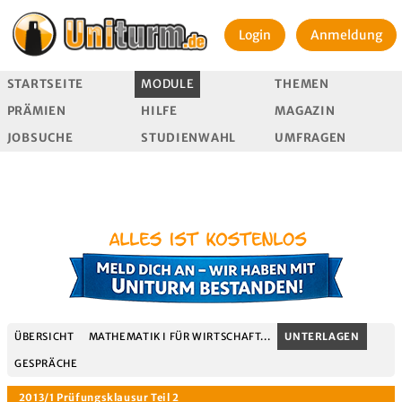
Login
Anmeldung
STARTSEITE
MODULE
THEMEN
PRÄMIEN
HILFE
MAGAZIN
JOBSUCHE
STUDIENWAHL
UMFRAGEN
ÜBERSICHT
MATHEMATIK I FÜR WIRTSCHAFT...
UNTERLAGEN
GESPRÄCHE