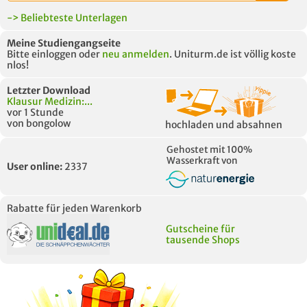
-> Beliebteste Unterlagen
Meine Studiengangseite
Bitte einloggen oder
neu anmelden
. Uniturm.de ist völlig koste
nlos!
Letzter Download
Klausur Medizin:...
vor 1 Stunde
von bongolow
hochladen und absahnen
Gehostet mit 100%
Wasserkraft von
User online:
2337
Rabatte für jeden Warenkorb
Gutscheine für
tausende Shops