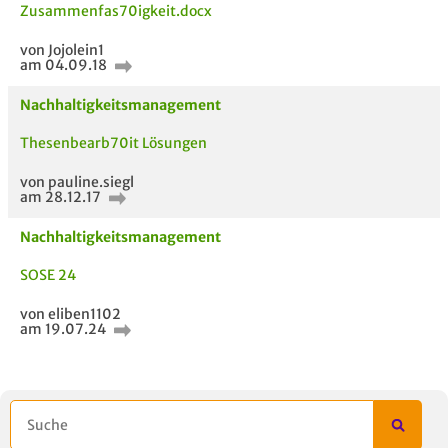
Zusammenfas70igkeit.docx
von Jojolein1
am 04.09.18
Nachhaltigkeitsmanagement
Thesenbearb70it Lösungen
von pauline.siegl
ähnliche Fächer und
Titel der Unterlage
h
am 28.12.17
Module anderer Unis
Nachhaltigkeitsmanagement
SOSE 24
von eliben1102
am 19.07.24