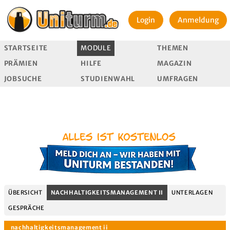
Login
Anmeldung
STARTSEITE
MODULE
THEMEN
PRÄMIEN
HILFE
MAGAZIN
JOBSUCHE
STUDIENWAHL
UMFRAGEN
ÜBERSICHT
NACHHALTIGKEITSMANAGEMENT II
UNTERLAGEN
GESPRÄCHE