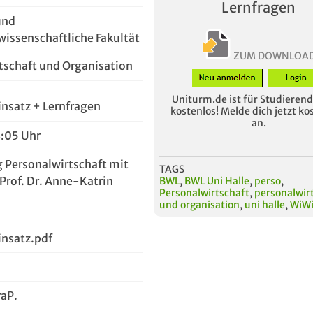
Lernfragen
und
wissenschaftliche Fakultät
ZUM DOWNLOA
tschaft und Organisation
Uniturm.de ist für Studierende
insatz + Lernfragen
kostenlos! Melde dich jetzt ko
an.
3:05 Uhr
g Personalwirtschaft mit
TAGS
(Prof. Dr. Anne-Katrin
BWL
,
BWL Uni Halle
,
perso
,
Personalwirtschaft
,
personalwir
und organisation
,
uni halle
,
WiW
insatz.pdf
raP.