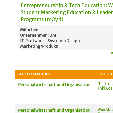
Entrepreneurship & Tech Education: 
Student Marketing Education & Leade
Programs (m/f/d)
München
UnternehmerTUM
IT-Software - Systeme/Design
Marketing/Produkt
me
AUCH IM MODUL
TITEL 
Testfra
Personalwirtschaft und Organisation
inkl Lö
Merkbla
Personalwirtschaft und Organisation