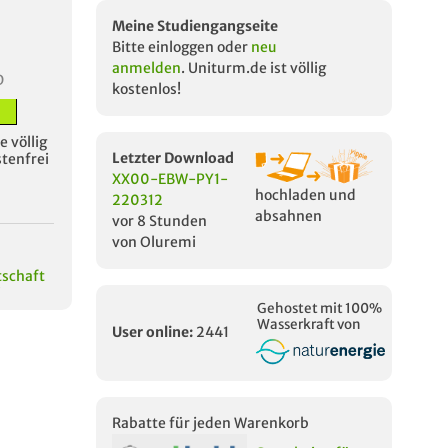
Meine Studiengangseite
Bitte einloggen oder
neu
anmelden
. Uniturm.de ist völlig
D
kostenlos!
 völlig
Letzter Download
stenfrei
XX00-EBW-PY1-
hochladen und
220312
absahnen
vor 8 Stunden
von Oluremi
tschaft
i
Gehostet mit 100%
Wasserkraft von
User online:
2441
Rabatte für jeden Warenkorb