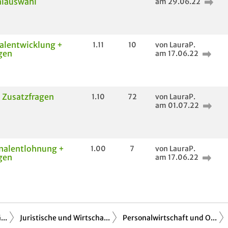
alauswahl
am 29.06.22
alentwicklung +
1.11
10
von LauraP.
gen
am 17.06.22
+ Zusatzfragen
1.10
72
von LauraP.
am 01.07.22
nalentlohnung +
1.00
7
von LauraP.
gen
am 17.06.22
..
Juristische und Wirtscha...
Personalwirtschaft und O...