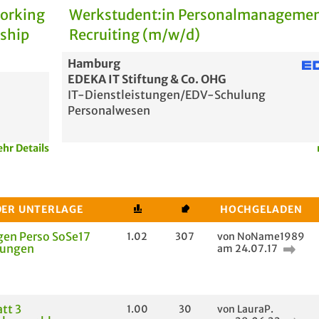
Working
Werkstudent:in Personalmanagemen
rship
Recruiting (m/w/d)
Hamburg
EDEKA IT Stiftung & Co. OHG
IT-Dienstleistungen/EDV-Schulung
Personalwesen
hr Details
DER UNTERLAGE
HOCHGELADEN
gen Perso SoSe17
1.02
307
von NoName1989
sungen
am 24.07.17
tt 3
1.00
30
von LauraP.