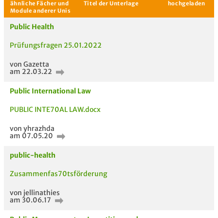
Aktuelle Gespräche
Le
Public Health
Be
Prüfungsfragen 25.01.2022
Neues Thema
von Gazetta
starten
am 22.03.22
Public International Law
PUBLIC INTE70AL LAW.docx
von yhrazhda
am 07.05.20
public-health
ähnliche Fächer und
Titel der Unterlage
h
Zusammenfas70tsförderung
Module anderer Unis
von jellinathies
am 30.06.17