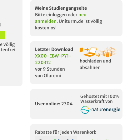
Meine Studiengangseite
Bitte einloggen oder
neu
anmelden
. Uniturm.de ist völlig
D
kostenlos!
 völlig
Letzter Download
stenfrei
XX00-EBW-PY1-
hochladen und
220312
absahnen
vor 9 Stunden
von Oluremi
Gehostet mit 100%
Wasserkraft von
User online:
2304
Rabatte für jeden Warenkorb