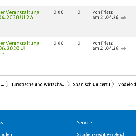
der Veranstaltung
0.00
0
von Frietz
04.2020 UI 2 A
am 21.04.26
der Veranstaltung
0.00
0
von Frietz
06.2020 UI
am 21.04.26
se
..
Juristische und Wirtscha...
Spanisch Unicert I
Modelo d
ks
Service
chulen
Studienkredit Vergleich