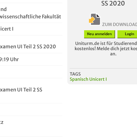
SS 2020
und
wissenschaftliche Fakultät
ZUM DOWNLOA
cert I
Uniturm.de ist für Studierende
xamen UI Teil 2 SS 2020
kostenlos! Melde dich jetzt ko
an.
9:19 Uhr
TAGS
Spanisch Unicert I
xamen UI Teil 2 SS
tz