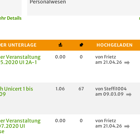
Personalwesen
hr Details
DER UNTERLAGE
HOCHGELADEN
der Veranstaltung
0.00
0
von Frietz
5.2020 UI 2A-1
am 21.04.26
h Unicert 1 bis
1.06
67
von Steffi1004
009
am 09.03.09
der Veranstaltung
0.00
0
von Frietz
07.2020 UI
am 21.04.26
se