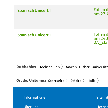
Folien 
Spanisch Unicert I
am 27.
Folien 
Spanisch Unicert I
am 24.
2A_cla
Du bist hier:
Hochschulen
Martin-Luther-Universitä.
Ort des Uniturms:
Startseite
Städte
Halle
Informationen
Sitelin
Über uns
Hochs