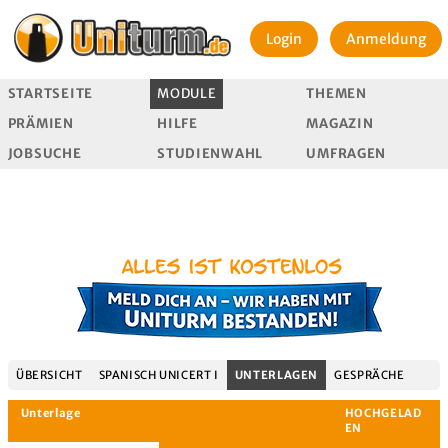
Login
Anmeldung
STARTSEITE
MODULE
THEMEN
PRÄMIEN
HILFE
MAGAZIN
JOBSUCHE
STUDIENWAHL
UMFRAGEN
ÜBERSICHT
SPANISCH UNICERT I
UNTERLAGEN
GESPRÄCHE