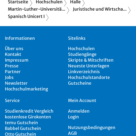
Startseite
Hochschulen
Halle
Martin-Luther-Universitä...
Juristische und Wirtscha...
Spanisch Unicert I
Informationen
Sitelinks
Über uns
Hochschulen
Kontakt
Studiengänge
Impressum
Skripte & Mitschriften
Presse
Neueste Unterlagen
Partner
Linkverzeichnis
Jobs
Hochschulstandorte
Newsletter
Gutscheine
Hochschulmarketing
Service
Mein Account
Studienkredit Vergleich
Anmelden
kostenlose Girokonten
Login
temu Gutschein
Nutzungsbedingungen
Babbel Gutschein
AGB
Otto Gutschein