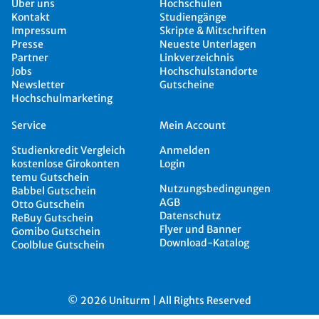
Über uns
Hochschulen
Kontakt
Studiengänge
Impressum
Skripte & Mitschriften
Presse
Neueste Unterlagen
Partner
Linkverzeichnis
Jobs
Hochschulstandorte
Newsletter
Gutscheine
Hochschulmarketing
Service
Mein Account
Studienkredit Vergleich
Anmelden
kostenlose Girokonten
Login
temu Gutschein
Nutzungsbedingungen
Babbel Gutschein
AGB
Otto Gutschein
Datenschutz
ReBuy Gutschein
Flyer und Banner
Gomibo Gutschein
Download-Katalog
Coolblue Gutschein
© 2026 Uniturm | All Rights Reserved