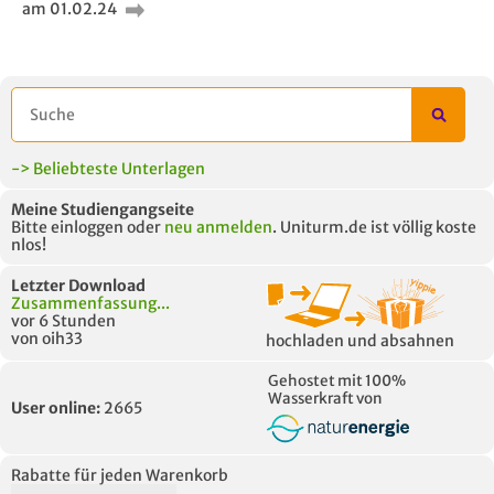
am 01.02.24
AUCH IM MODUL
TITEL DER
HOC
UNTERLAGE
-> Beliebteste Unterlagen
Meine Studiengangseite
Bitte einloggen oder
neu anmelden
. Uniturm.de ist völlig koste
nlos!
Letzter Download
Zusammenfassung...
vor 6 Stunden
von oih33
hochladen und absahnen
Gehostet mit 100%
Wasserkraft von
User online:
2665
Rabatte für jeden Warenkorb