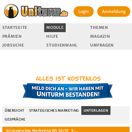
Login
Anmeldung
STARTSEITE
MODULE
THEMEN
PRÄMIEN
HILFE
MAGAZIN
JOBSUCHE
STUDIENWAHL
UMFRAGEN
ÜBERSICHT
STRATEGISCHES MARKETING
UNTERLAGEN
GESPRÄCHE