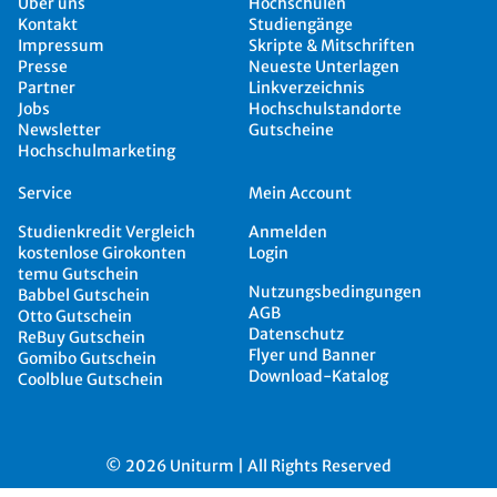
Über uns
Hochschulen
Kontakt
Studiengänge
Impressum
Skripte & Mitschriften
Presse
Neueste Unterlagen
Partner
Linkverzeichnis
Jobs
Hochschulstandorte
Newsletter
Gutscheine
Hochschulmarketing
Service
Mein Account
Studienkredit Vergleich
Anmelden
kostenlose Girokonten
Login
temu Gutschein
Nutzungsbedingungen
Babbel Gutschein
AGB
Otto Gutschein
Datenschutz
ReBuy Gutschein
Flyer und Banner
Gomibo Gutschein
Download-Katalog
Coolblue Gutschein
© 2026 Uniturm | All Rights Reserved