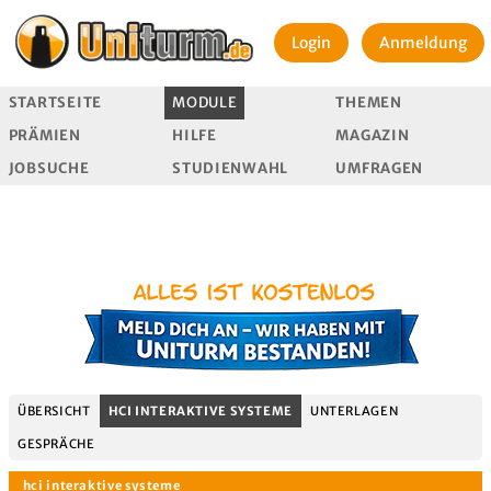
Login
Anmeldung
STARTSEITE
MODULE
THEMEN
PRÄMIEN
HILFE
MAGAZIN
JOBSUCHE
STUDIENWAHL
UMFRAGEN
ÜBERSICHT
HCI INTERAKTIVE SYSTEME
UNTERLAGEN
GESPRÄCHE