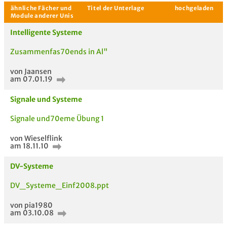
Aktuelle Gespräche
Le
Intelligente Systeme
Be
Zusammenfas70ends in Al"
Neues Thema
von Jaansen
starten
am 07.01.19
Signale und Systeme
Signale und70eme Übung 1
von Wieselflink
am 18.11.10
DV-Systeme
ähnliche Fächer und
Titel der Unterlage
h
DV_Systeme_Einf2008.ppt
Module anderer Unis
von pia1980
am 03.10.08