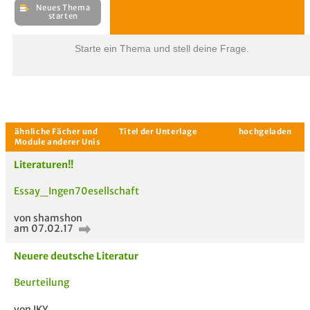
Starte ein Thema und stell deine Frage.
Literaturen!!
Essay_Ingen70esellschaft
Aktuelle Gespräche
Le
Be
von shamshon
am 07.02.17
Neues Thema
starten
Neuere deutsche Literatur
Beurteilung
von IKY