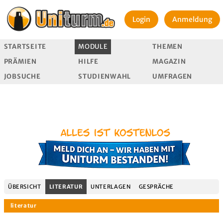
Login
Anmeldung
STARTSEITE
MODULE
THEMEN
PRÄMIEN
HILFE
MAGAZIN
JOBSUCHE
STUDIENWAHL
UMFRAGEN
ÜBERSICHT
LITERATUR
UNTERLAGEN
GESPRÄCHE