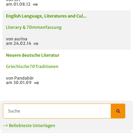
am 01.08.12
English Language, Literatures and Cul...
Literary & 70mmenfassung
ähnliche Fächer und
Titel der Unterlage
h
von aurina
Module anderer Unis
am 24.02.14
Neuere deutsche Literatur
Griechische70Traditionen
von Pandabär
am 30.01.09
-> Beliebteste Unterlagen