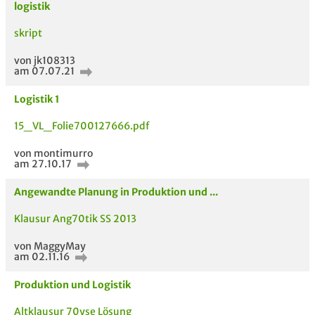
logistik
Be
skript
Neues Thema
starten
von jk108313
am 07.07.21
Logistik 1
15_VL_Folie700127666.pdf
von montimurro
am 27.10.17
Angewandte Planung in Produktion und ...
ähnliche Fächer und
Titel der Unterlage
h
Module anderer Unis
Klausur Ang70tik SS 2013
von MaggyMay
am 02.11.16
Produktion und Logistik
Altklausur 70yse Lösung