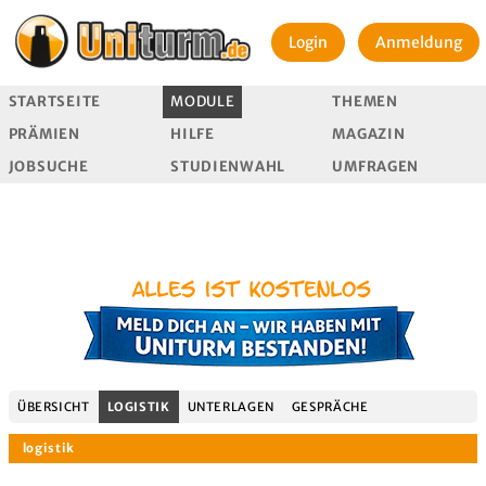
Login
Anmeldung
STARTSEITE
MODULE
THEMEN
PRÄMIEN
HILFE
MAGAZIN
JOBSUCHE
STUDIENWAHL
UMFRAGEN
ÜBERSICHT
LOGISTIK
UNTERLAGEN
GESPRÄCHE