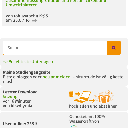
Zusammenfassung Emotion und Persönlichkeit und
Umweltfaktoren
von tohuwabohu1995
am 25.07.16
-> Beliebteste Unterlagen
Meine Studiengangseite
Bitte einloggen oder
neu anmelden
. Uniturm.de ist völlig koste
nlos!
Letzter Download
Sitzung I
vor 16 Minuten
von idkwhymia
hochladen und absahnen
Gehostet mit 100%
Wasserkraft von
User online:
2596