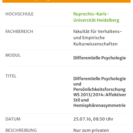
HOCHSCHULE
Ruprechts-Karls-
Universität Heidelberg
FACHBEREICH
Differentielle Psychologie und Per...
Fakultät für Verhaltens-
und Empirische
Kulturwissenschaften
MODUL
Differentielle Psychologie
TITEL
Differentielle Psychologie
und
Persönlichkeitsforschung
WS 2013/2014: Affektiver
Stil und
Hemisphärenasymmetrie
DATUM
25.07.16, 08:50 Uhr
BESCHREIBUNG
Nur zum privaten