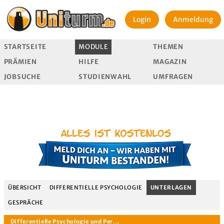
Login
Anmeldung
STARTSEITE
MODULE
THEMEN
PRÄMIEN
HILFE
MAGAZIN
JOBSUCHE
STUDIENWAHL
UMFRAGEN
ÜBERSICHT
DIFFERENTIELLE PSYCHOLOGIE
UNTERLAGEN
GESPRÄCHE