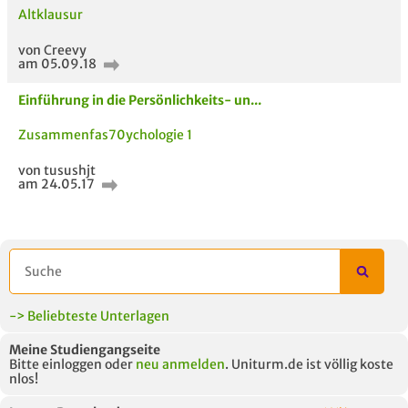
Altklausur
Neues Thema
starten
von Creevy
am 05.09.18
Einführung in die Persönlichkeits- un...
Zusammenfas70ychologie 1
von tusushjt
am 24.05.17
ähnliche Fächer und
Titel der Unterlage
h
Module anderer Unis
-> Beliebteste Unterlagen
Meine Studiengangseite
Bitte einloggen oder
neu anmelden
. Uniturm.de ist völlig koste
nlos!