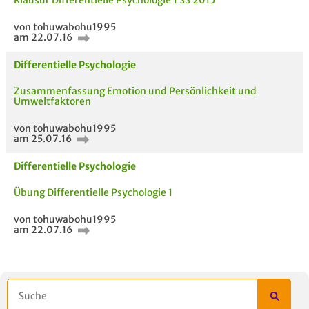
Klausur Differentielle Psychologie 1 SS 2015
von tohuwabohu1995
am 22.07.16
Differentielle Psychologie
AUCH IM MODUL
TITEL DER
HOC
UNTERLAGE
Zusammenfassung Emotion und Persönlichkeit und
Umweltfaktoren
von tohuwabohu1995
am 25.07.16
Differentielle Psychologie
Übung Differentielle Psychologie 1
von tohuwabohu1995
am 22.07.16