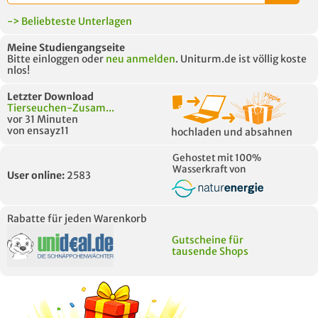
-> Beliebteste Unterlagen
Meine Studiengangseite
Bitte einloggen oder
neu anmelden
. Uniturm.de ist völlig koste
nlos!
Letzter Download
Tierseuchen-Zusam...
vor 31 Minuten
von ensayz11
hochladen und absahnen
Gehostet mit 100%
Wasserkraft von
User online:
2583
Rabatte für jeden Warenkorb
Gutscheine für
tausende Shops