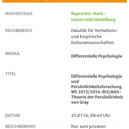
HOCHSCHULE
Ruprechts-Karls-
Universität Heidelberg
FACHBEREICH
Differentielle Psychologie und Per...
Fakultät für Verhaltens-
und Empirische
Kulturwissenschaften
MODUL
Differentielle Psychologie
TITEL
Differentielle Psychologie
und
Persönlichkeitsforschung
WS 2013/2014: BIS/BAS-
Theorie der Persönlichkeit
von Gray
DATUM
25.07.16, 08:49 Uhr
BESCHREIBUNG
Nur zum privaten