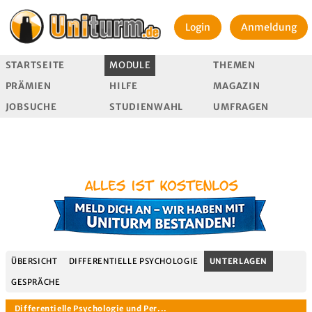
Login
Anmeldung
STARTSEITE
MODULE
THEMEN
PRÄMIEN
HILFE
MAGAZIN
JOBSUCHE
STUDIENWAHL
UMFRAGEN
ÜBERSICHT
DIFFERENTIELLE PSYCHOLOGIE
UNTERLAGEN
GESPRÄCHE