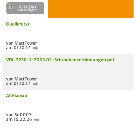
Unterlage
H
Quellen.txt
E
Unterlage
von MattTower
hinzufügen
am 01.10.17
VDI-2230-1-2003.02-Schraubenverbindungen.pdf
von MattTower
am 01.10.17
Altklausur
von Su0007
am 16.02.26