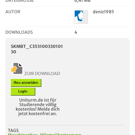
DATEIGRÖSSE
6,41 MB
AUTOR
deniz1985
DOWNLOADS
4
SKMBT_C353100330101
30
ZUM DOWNLOAD
Uniturm.de ist für
Studierende völlig
kostenlos! Melde dich
jetzt kostenfrei an.
TAGS
Maschinenbau
,
Wärmeübertragung