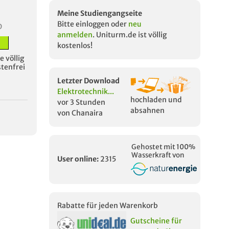
Meine Studiengangseite
Bitte einloggen oder
neu
D
anmelden
. Uniturm.de ist völlig
kostenlos!
 völlig
stenfrei
Letzter Download
Elektrotechnik...
hochladen und
vor 3 Stunden
absahnen
von Chanaira
Gehostet mit 100%
Wasserkraft von
User online:
2315
Rabatte für jeden Warenkorb
Gutscheine für