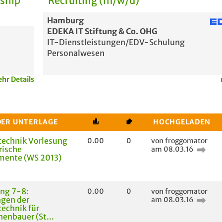
rship
Recruiting (m/w/d)
Hamburg
EDEKA IT Stiftung & Co. OHG
IT-Dienstleistungen/EDV-Schulung
Personalwesen
hr Details
DER UNTERLAGE
HOCHGELADEN
technik Vorlesung
0.00
0
von froggomator
rische
am 08.03.16
mente (WS 2013)
ng 7-8:
0.00
0
von froggomator
gen der
am 08.03.16
technik für
enbauer (St...