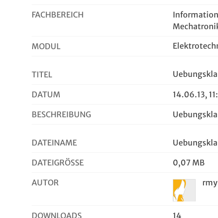
FACHBEREICH
Information
Mechatroni
Elektrotech
MODUL
Uebungskl
TITEL
DATUM
14.06.13, 11
BESCHREIBUNG
Uebungskla
DATEINAME
Uebungskla
DATEIGRÖSSE
0,07 MB
AUTOR
rmy
DOWNLOADS
14