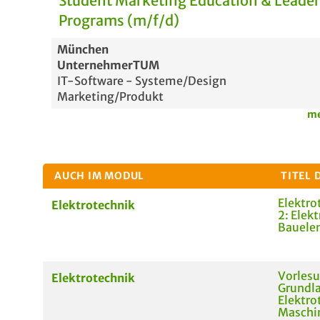
Student Marketing Education & Leade
Programs (m/f/d)
München
UnternehmerTUM
IT-Software - Systeme/Design
Marketing/Produkt
me
AUCH IM MODUL
TITEL 
Elektro
Elektrotechnik
2: Elekt
Bauele
Vorlesu
Elektrotechnik
Grundla
Elektro
Maschin