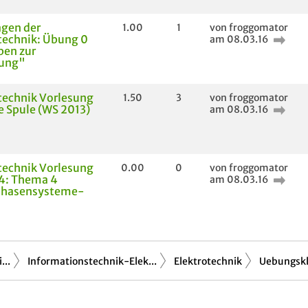
gen der
1.00
1
von froggomator
technik: Übung 0
am 08.03.16
ben zur
rung"
technik Vorlesung
1.50
3
von froggomator
e Spule (WS 2013)
am 08.03.16
technik Vorlesung
0.00
0
von froggomator
 14: Thema 4
am 08.03.16
hasensysteme-
...
Informationstechnik-Elek...
Elektrotechnik
Uebungsk