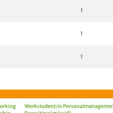
1
1
1
Working
Werkstudent:in Personalmanagemen