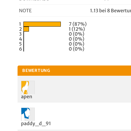
NOTE
1.13 bei 8 Bewert
1
7 (87%)
2
1 (12%)
3
0 (0%)
4
0 (0%)
5
0 (0%)
6
0 (0%)
BEWERTUNG
apen
paddy_d_91