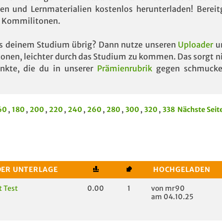
en und Lernmaterialien kostenlos herunterladen! Bereitg
en Kommilitonen.
aus deinem Studium übrig? Dann nutze unseren
Uploader
un
tonen, leichter durch das Studium zu kommen. Das sorgt n
unkte, die du in unserer
Prämienrubrik
gegen schmucke 
60
,
180
,
200
,
220
,
240
,
260
,
280
,
300
,
320
,
338
Nächste Seit
DER UNTERLAGE
HOCHGELADEN
t Test
0.00
1
von mr90
am 04.10.25