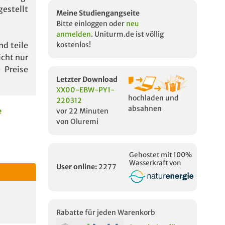
estellt
Meine Studiengangseite
Bitte einloggen oder
neu
anmelden
. Uniturm.de ist völlig
d teile
kostenlos!
icht nur
Preise
Letzter Download
XX00-EBW-PY1-
hochladen und
220312
absahnen
e
vor 22 Minuten
von Oluremi
Gehostet mit 100%
Wasserkraft von
User online:
2277
Rabatte für jeden Warenkorb