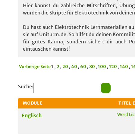
Hier kannst du zahlreiche Mitschriften, Übung
wurden die Skripte für Elektrotechnik von dein
Du hast auch Elektrotechnik Lernmaterialien 
sie auf Uniturm.de. So hilfst du deinen Kommili
für gutes Karma, sondern sichert dir auch P
eintauschen kannst!
Vorherige Seite
1 ,
2
,
20
,
40
,
60
,
80
,
100
,
120
,
140
,
1
Suche:
MODULE
TITEL 
Word Lis
Englisch