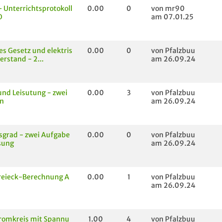
 Unterrichtsprotokoll
0.00
0
von mr90
O
am 07.01.25
 Gesetz und elektris
0.00
0
von Pfalzbuu
erstand - 2...
am 26.09.24
und Leisutung - zwei
0.00
3
von Pfalzbuu
n
am 26.09.24
sgrad - zwei Aufgabe
0.00
0
von Pfalzbuu
sung
am 26.09.24
reieck-Berechnung A
0.00
1
von Pfalzbuu
am 26.09.24
romkreis mit Spannu
1.00
4
von Pfalzbuu