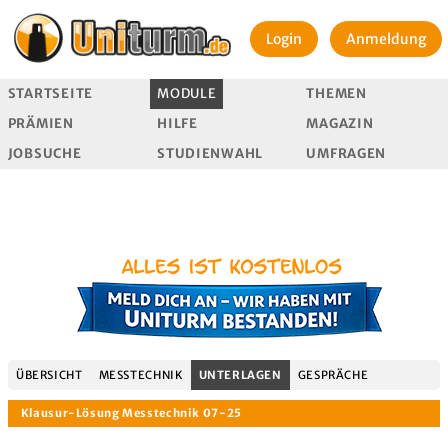
Login
Anmeldung
STARTSEITE
MODULE
THEMEN
PRÄMIEN
HILFE
MAGAZIN
JOBSUCHE
STUDIENWAHL
UMFRAGEN
ÜBERSICHT
MESSTECHNIK
UNTERLAGEN
GESPRÄCHE